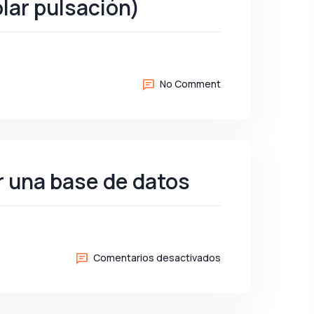
olar pulsación)
No Comment
 una base de datos
en
Comentarios desactivados
Como
conectar
DataTables