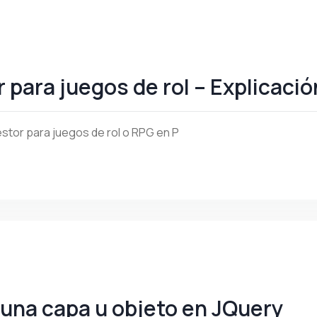
para juegos de rol – Explicación
estor para juegos de rol o RPG en P
 una capa u objeto en JQuery