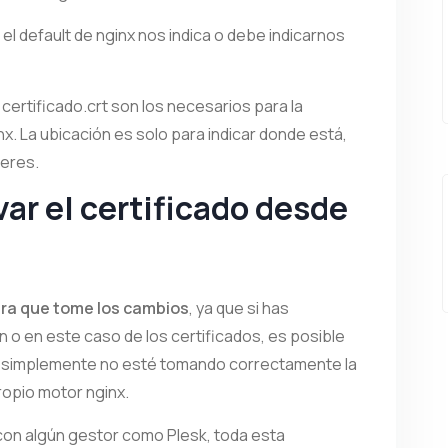
 el default de nginx nos indica o debe indicarnos
 certificado.crt son los necesarios para la
nx. La ubicación es solo para indicar donde está,
ieres.
ar el certificado desde
para que tome los cambios
, ya que si has
n o en este caso de los certificados, es posible
e simplemente no esté tomando correctamente la
ropio motor nginx.
con algún gestor como Plesk, toda esta