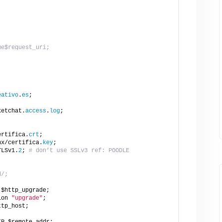
;
me$request_uri;
eativo
.
es
;
ketchat.
access
.
log
;
ertifica.
crt
;
nx/certifica.
key
;
TLSv1.
2
; 
# don’t use SSLv3 ref: POODLE
d/;
 $http_upgrade;
ion 
"upgrade"
;
ttp_host;