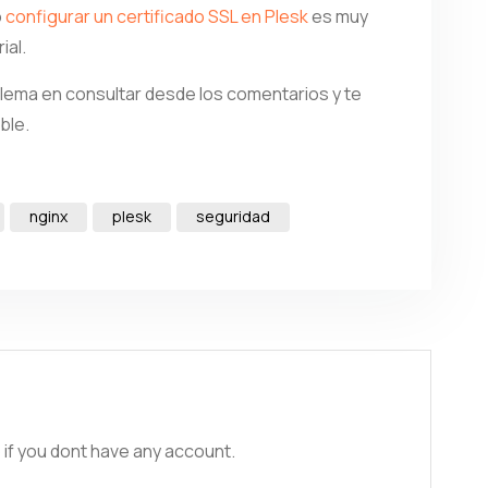
o
configurar un certificado SSL en Plesk
es muy
ial.
blema en consultar desde los comentarios y te
ble.
nginx
plesk
seguridad
 if you dont have any account.