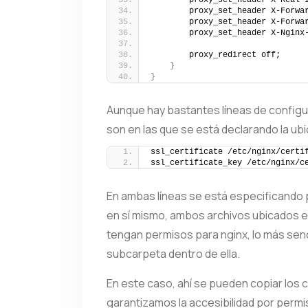
        proxy_set_header X-Real-
        proxy_set_header X-Forwa
        proxy_set_header X-Forwa
        proxy_set_header X-Nginx
        proxy_redirect off;
}
}
Aunque hay bastantes líneas de configur
son en las que se está declarando la ubi
ssl_certificate /etc/nginx/certi
ssl_certificate_key /etc/nginx/c
En ambas líneas se está especificando por
en sí mismo, ambos archivos ubicados e
tengan permisos para nginx, lo más senc
subcarpeta dentro de ella.
En este caso, ahí se pueden copiar los 
garantizamos la accesibilidad por permi