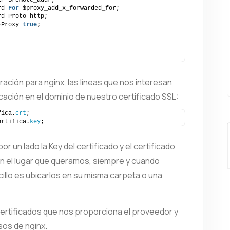
IP $remote_addr;
rd-
For
 $proxy_add_x_forwarded_for;
rd-Proto http;
-Proxy 
true
;
ación para nginx, las líneas que nos interesan
cación en el dominio de nuestro certificado SSL:
fica.
crt
;
ertifica.
key
;
 un lado la Key del certificado y el certificado
n el lugar que queramos, siempre y cuando
illo es ubicarlos en su misma carpeta o una
certificados que nos proporciona el proveedor y
sos de nginx.