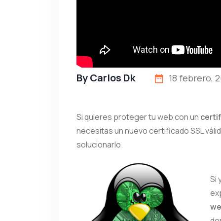
By
Carlos Dk
18 febrero, 
Si quieres proteger tu web con un
certi
necesitas un nuevo certificado SSL váli
solucionarlo.
Si
ex
we
do