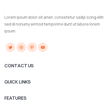
Lorem ipsum dolor sit amet, consetetur sadip scing elitr,
sed di nonumy eirmod temporinvi dunt ut labore lorem
ipsum.
Twitter
Dribbble
Pinterest
YouTube
CONTACT US
QUICK LINKS
FEATURES