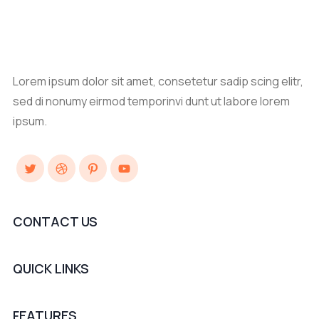
Lorem ipsum dolor sit amet, consetetur sadip scing elitr,
sed di nonumy eirmod temporinvi dunt ut labore lorem
ipsum.
Twitter
Dribbble
Pinterest
YouTube
CONTACT US
QUICK LINKS
FEATURES