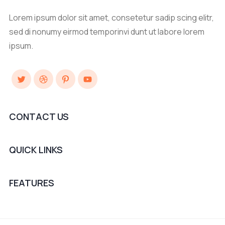
Lorem ipsum dolor sit amet, consetetur sadip scing elitr,
sed di nonumy eirmod temporinvi dunt ut labore lorem
ipsum.
Twitter
Dribbble
Pinterest
YouTube
CONTACT US
QUICK LINKS
FEATURES