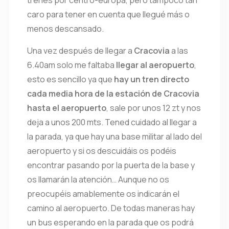
trenes por centro-europa, pero tampoco tan
caro para tener en cuenta que llegué más o
menos descansado.
Una vez después de llegar a
Cracovia
a las
6.40am solo me faltaba
llegar al aeropuerto
,
esto es sencillo ya que
hay un tren directo
cada media hora de la estación de Cracovia
hasta el aeropuerto
, sale por unos 12 zt y nos
deja a unos 200 mts. Tened cuidado al llegar a
la parada, ya que hay una base militar al lado del
aeropuerto y si os descuidáis os podéis
encontrar pasando por la puerta de la base y
os llamarán la atención… Aunque no os
preocupéis amablemente os indicarán el
camino al aeropuerto. De todas maneras hay
un bus esperando en la parada que os podrá