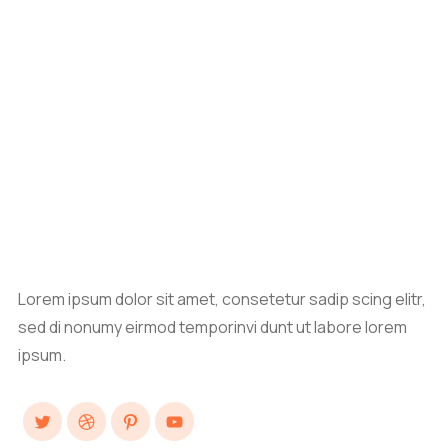
Lorem ipsum dolor sit amet, consetetur sadip scing elitr,
sed di nonumy eirmod temporinvi dunt ut labore lorem
ipsum.
Twitter
Dribbble
Pinterest
YouTube