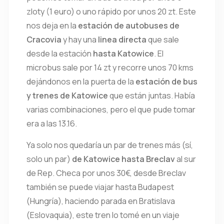
zloty (1 euro) o uno rápido por unos 20 zt. Este
nos deja en la
estación de autobuses de
Cracovia
y hay una
linea directa
que sale
desde la estación
hasta Katowice
. El
microbus sale por 14 zt y recorre unos 70 kms
dejándonos en la puerta de la
estación de bus
y trenes de Katowice
que están juntas. Había
varias combinaciones, pero el que pude tomar
era a las 13.16.
Ya solo nos quedaría un par de trenes más (sí,
solo un par)
de Katowice hasta Breclav
al sur
de Rep. Checa por unos 30€, desde Breclav
también se puede viajar hasta Budapest
(Hungría), haciendo parada en Bratislava
(Eslovaquia), este tren lo tomé en un viaje