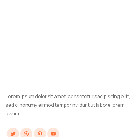
Lorem ipsum dolor sit amet, consetetur sadip scing elitr,
sed di nonumy eirmod temporinvi dunt ut labore lorem
ipsum.
Twitter
Dribbble
Pinterest
YouTube