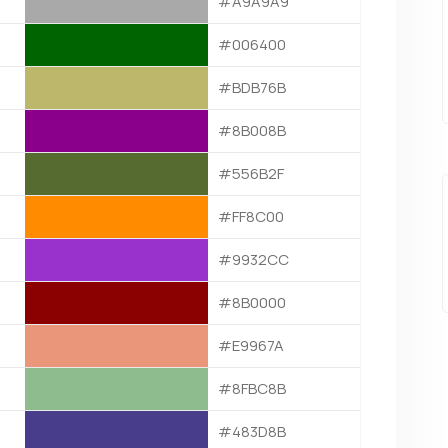
#A9A9A9
#006400
#BDB76B
#8B008B
#556B2F
#FF8C00
#9932CC
#8B0000
#E9967A
#8FBC8B
#483D8B