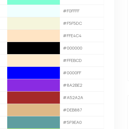
#F0FFFF
#F5F5DC
#FFE4C4
#000000
#FFEBCD
#0000FF
#8A2BE2
#A52A2A
#DEB887
#5F9EA0