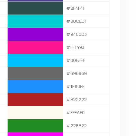
#2F4F4F
#00CED1
#9400D3
#FF1493
#00BFFF
#696969
#1E90FF
#B22222
#FFFAF0
#228B22