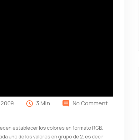
 2009
3 Min
No Comment
ueden establecer los colores en formato RGB,
ada uno de los valores en grupo de 2, es decir