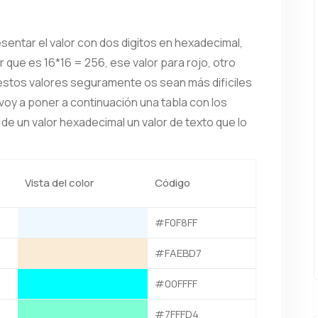
sentar el valor con dos digitos en hexadecimal,
r que es 16*16 = 256, ese valor para rojo, otro
 estos valores seguramente os sean más dificiles
voy a poner a continuación una tabla con los
de un valor hexadecimal un valor de texto que lo
Vista del color
Código
#F0F8FF
#FAEBD7
#00FFFF
#7FFFD4