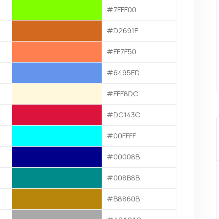
#7FFF00
#D2691E
#FF7F50
#6495ED
#FFF8DC
#DC143C
#00FFFF
#00008B
#008B8B
#B8860B