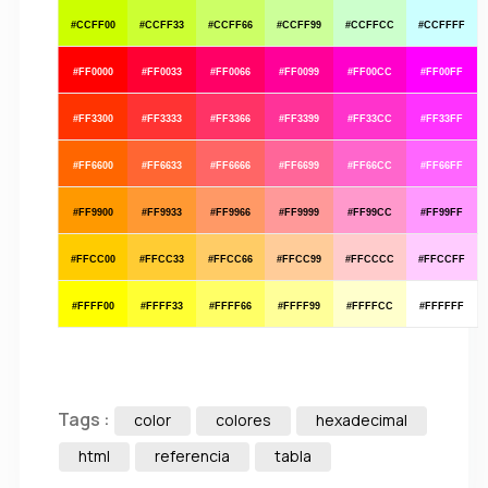
#CCFF00
#CCFF33
#CCFF66
#CCFF99
#CCFFCC
#CCFFFF
#FF0000
#FF0033
#FF0066
#FF0099
#FF00CC
#FF00FF
#FF3300
#FF3333
#FF3366
#FF3399
#FF33CC
#FF33FF
#FF6600
#FF6633
#FF6666
#FF6699
#FF66CC
#FF66FF
#FF9900
#FF9933
#FF9966
#FF9999
#FF99CC
#FF99FF
#FFCC00
#FFCC33
#FFCC66
#FFCC99
#FFCCCC
#FFCCFF
#FFFF00
#FFFF33
#FFFF66
#FFFF99
#FFFFCC
#FFFFFF
Tags :
color
colores
hexadecimal
html
referencia
tabla