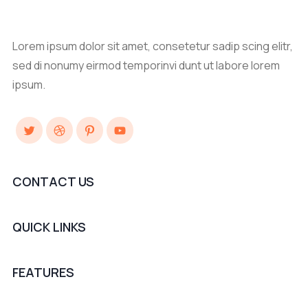
Lorem ipsum dolor sit amet, consetetur sadip scing elitr,
sed di nonumy eirmod temporinvi dunt ut labore lorem
ipsum.
Twitter
Dribbble
Pinterest
YouTube
CONTACT US
QUICK LINKS
FEATURES