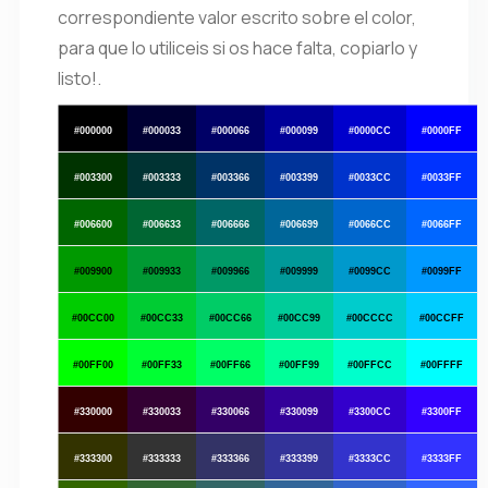
correspondiente valor escrito sobre el color,
para que lo utiliceis si os hace falta, copiarlo y
listo!.
#000000
#000033
#000066
#000099
#0000CC
#0000FF
#003300
#003333
#003366
#003399
#0033CC
#0033FF
#006600
#006633
#006666
#006699
#0066CC
#0066FF
#009900
#009933
#009966
#009999
#0099CC
#0099FF
#00CC00
#00CC33
#00CC66
#00CC99
#00CCCC
#00CCFF
#00FF00
#00FF33
#00FF66
#00FF99
#00FFCC
#00FFFF
#330000
#330033
#330066
#330099
#3300CC
#3300FF
#333300
#333333
#333366
#333399
#3333CC
#3333FF