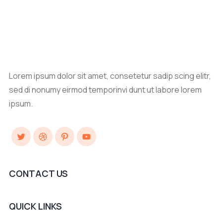
Lorem ipsum dolor sit amet, consetetur sadip scing elitr,
sed di nonumy eirmod temporinvi dunt ut labore lorem
ipsum.
Twitter
Dribbble
Pinterest
YouTube
CONTACT US
QUICK LINKS