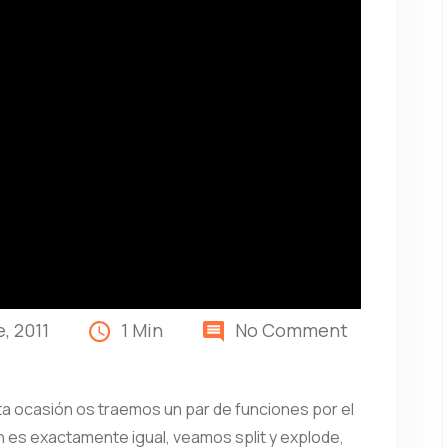
, 2011
1 Min
No Comment
ta ocasión os traemos un par de funciones por el
n es exactamente igual, veamos split y explode,