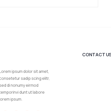
CONTACT U
Lorem ipsum dolor sit amet,
consetetur sadip scing elitr,
sed di nonumy eirmod
temporinvi dunt ut labore
lorem ipsum.