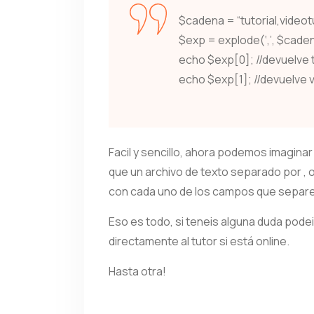
$cadena = “tutorial,videotu
$exp = explode(‘,’, $cade
echo $exp[0]; //devuelve t
echo $exp[1]; //devuelve v
Facil y sencillo, ahora podemos imaginar
que un archivo de texto separado por , o
con cada uno de los campos que separe 
Eso es todo, si teneis alguna duda pode
directamente al tutor si está online.
Hasta otra!