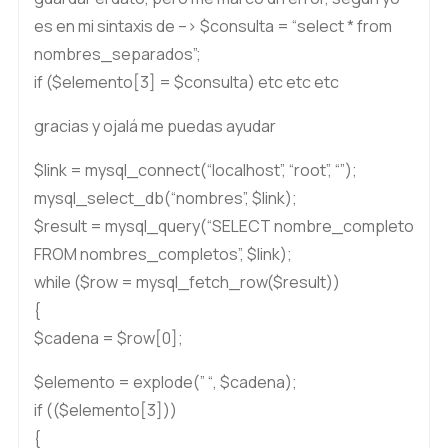
es en mi sintaxis de –> $consulta = “select * from
nombres_separados”;
if ($elemento[3] = $consulta) etc etc etc
gracias y ojalá me puedas ayudar
$link = mysql_connect(“localhost”, “root”, “”);
mysql_select_db(“nombres”, $link);
$result = mysql_query(“SELECT nombre_completo
FROM nombres_completos”, $link);
while ($row = mysql_fetch_row($result))
{
$cadena = $row[0];
$elemento = explode(” “, $cadena);
if (($elemento[3]))
{