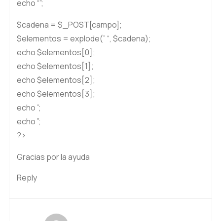
echo “”;
$cadena = $_POST[campo];
$elementos = explode(” “, $cadena);
echo $elementos[0];
echo $elementos[1];
echo $elementos[2];
echo $elementos[3];
echo ”;
echo ”;
?>
Gracias por la ayuda
Reply