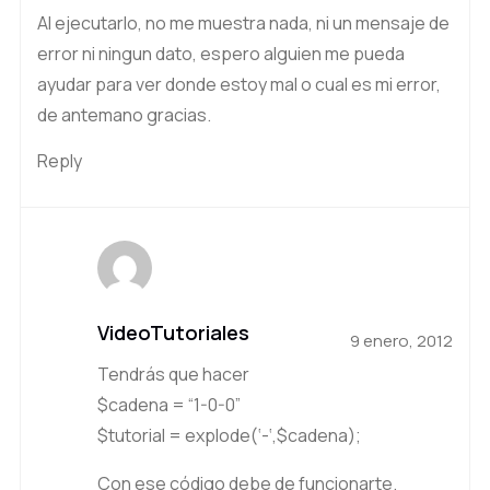
Al ejecutarlo, no me muestra nada, ni un mensaje de
error ni ningun dato, espero alguien me pueda
ayudar para ver donde estoy mal o cual es mi error,
de antemano gracias.
Reply
VideoTutoriales
9 enero, 2012
Tendrás que hacer
$cadena = “1-0-0”
$tutorial = explode(‘-‘,$cadena);
Con ese código debe de funcionarte.