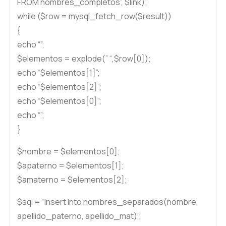
FROM nombres_completos”, $link);
while ($row = mysql_fetch_row($result))
{
echo “”;
$elementos = explode(” “,$row[0]);
echo “$elementos[1]”;
echo “$elementos[2]”;
echo “$elementos[0]”;
echo “”;
}
$nombre = $elementos[0];
$apaterno = $elementos[1];
$amaterno = $elementos[2];
$sql = “Insert Into nombres_separados(nombre,
apellido_paterno, apellido_mat)”;