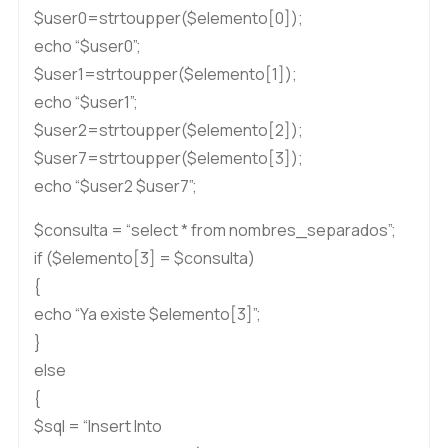
$user0=strtoupper($elemento[0]);
echo “$user0”;
$user1=strtoupper($elemento[1]);
echo “$user1”;
$user2=strtoupper($elemento[2]);
$user7=strtoupper($elemento[3]);
echo “$user2 $user7”;
$consulta = “select * from nombres_separados”;
if ($elemento[3] = $consulta)
{
echo “Ya existe $elemento[3]”;
}
else
{
$sql = “Insert Into