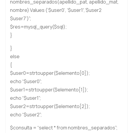
nombres_separados(apellido_pat, apellido_mat,
nombre) Values (‘$user0’, ‘$user1′,’$user2
$user7’)”;
$res=mysql_query($sql);
}
}
else
{
$user0=strtoupper($elemento[0]);
echo “$user0”;
$user1=strtoupper($elemento[1]);
echo “$user1”;
$user2=strtoupper($elemento[2]);
echo “$user2”;
$consulta = “select * from nombres_separados”;