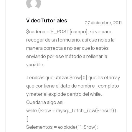
VideoTutoriales
27 diciembre, 2011
$cadena = $_POST[campo]; sirve para
recoger de un formulario, así que no es la
manera correcta a no ser que lo estés
enviando por ese método a rellenar la
variable.
Tendrás que utilizar $row[0] que es el array
que contiene el dato de nombre_completo
y meter el explode dentro del while.
Quedaría algo así:
while ($row = mysql_fetch_row($result))
{
$elementos = explode(” “, $row);