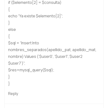
if ($elemento[2] = $consulta)
{
echo “Ya existe $elemento[2]”;
}
else
{
$sql = “Insert Into
nombres_separados(apellido_pat, apellido_mat,
nombre) Values (‘$user0’, ‘$user1′,’$user2
$user7’)”;
$res=mysql_query($sql);
}
}
Reply