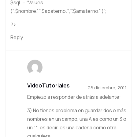
$sql .= “Values
(“.$nombre.”,'”.$apaterno.”‘,'”.$amaterno.”‘)”;
?>
Reply
VideoTutoriales
28 diciembre, 2011
Empiezo a responder de atrás a adelante:
3) No tienes problema en guardar dos o más
nombres en un campo, una A es como un 3 o
un ” “, es decir, es una cadena como otra
cualquiera.