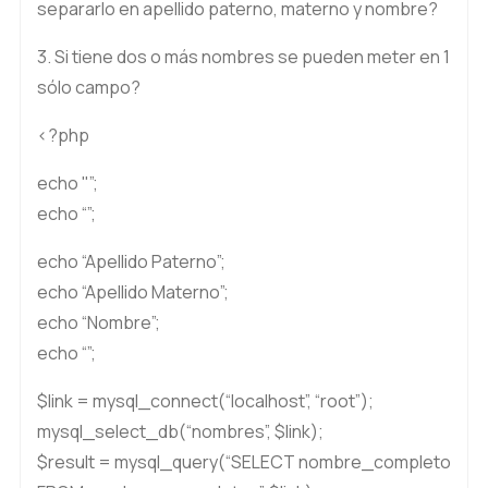
separarlo en apellido paterno, materno y nombre?
3. Si tiene dos o más nombres se pueden meter en 1
sólo campo?
<?php
echo "”;
echo “”;
echo “Apellido Paterno”;
echo “Apellido Materno”;
echo “Nombre”;
echo “”;
$link = mysql_connect(“localhost”, “root”);
mysql_select_db(“nombres”, $link);
$result = mysql_query(“SELECT nombre_completo