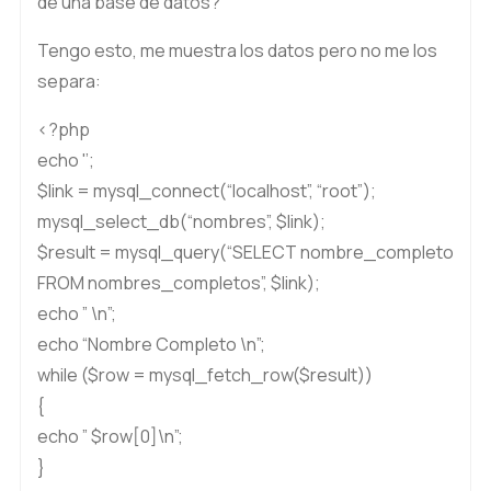
de una base de datos?
Tengo esto, me muestra los datos pero no me los
separa:
<?php
echo '’;
$link = mysql_connect(“localhost”, “root”);
mysql_select_db(“nombres”, $link);
$result = mysql_query(“SELECT nombre_completo
FROM nombres_completos”, $link);
echo ” \n”;
echo “Nombre Completo \n”;
while ($row = mysql_fetch_row($result))
{
echo ” $row[0]\n”;
}