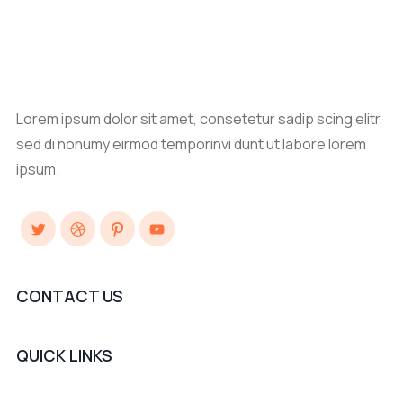
Lorem ipsum dolor sit amet, consetetur sadip scing elitr,
sed di nonumy eirmod temporinvi dunt ut labore lorem
ipsum.
Twitter
Dribbble
Pinterest
YouTube
CONTACT US
QUICK LINKS