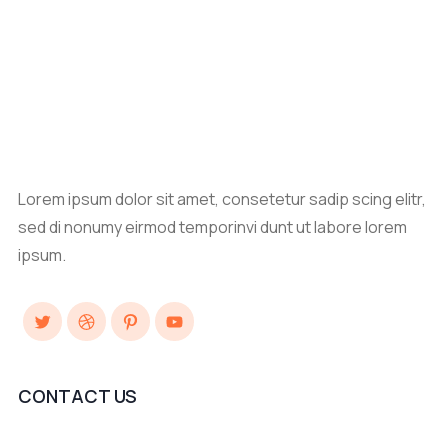
Lorem ipsum dolor sit amet, consetetur sadip scing elitr,
sed di nonumy eirmod temporinvi dunt ut labore lorem
ipsum.
Twitter
Dribbble
Pinterest
YouTube
CONTACT US