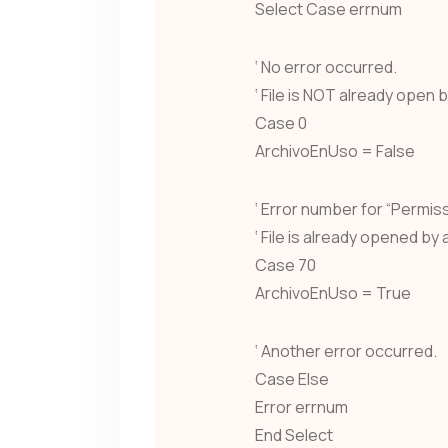
Select Case errnum
‘ No error occurred.
‘ File is NOT already open 
Case 0
ArchivoEnUso = False
‘ Error number for “Permis
‘ File is already opened by
Case 70
ArchivoEnUso = True
‘ Another error occurred.
Case Else
Error errnum
End Select