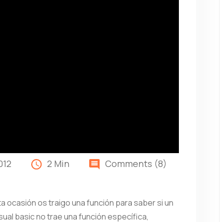
012
2 Min
Comments (8)
a ocasión os traigo una función para saber si un
sual basic no trae una función específica,