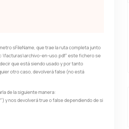
metro sFileName, que trae la ruta completa junto
c:\facturas\archivo-en-uso.pdf” este fichero se
ere decir que está siendo usado y por tanto
uier otro caso, devolverá false (no está
rla de la siguiente manera:
”) y nos devolverá true o false dependiendo de si