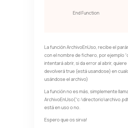
End Function
La función ArchivoEnUso, recibe el pará
con el nombre de fichero, por ejemplo “
intentará abrir, si da error al abrir, qui
devolverá true (está usandose) en cualq
usándose el archivo)
La función no es más, simplemente llama
ArchivoEnUso(“c:\directorio\archivo.pdf
está en uso o no.
Espero que os sirva!