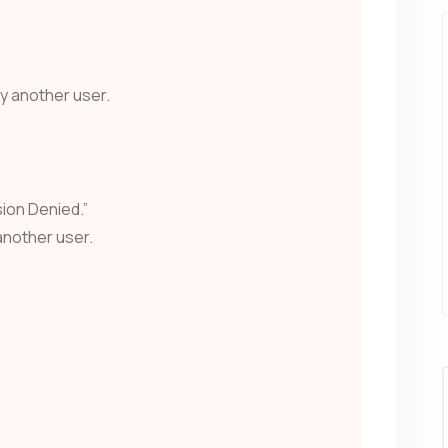
by another user.
sion Denied.”
 another user.