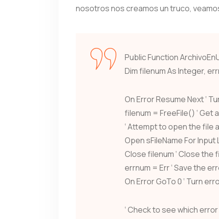
nosotros nos creamos un truco, veamo
Public Function ArchivoEn
Dim filenum As Integer, er
On Error Resume Next ‘ Tur
filenum = FreeFile() ‘ Get a
‘ Attempt to open the file a
Open sFileName For Input
Close filenum ‘ Close the fi
errnum = Err ‘ Save the er
On Error GoTo 0 ‘ Turn err
‘ Check to see which error