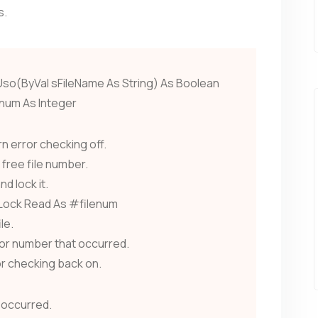
s.
Uso(ByVal sFileName As String) As Boolean
rnum As Integer
n error checking off.
 free file number.
nd lock it.
 Lock Read As #filenum
le.
ror number that occurred.
or checking back on.
 occurred.