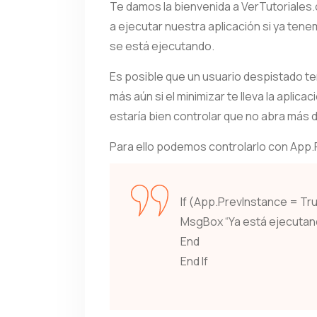
Te damos la bienvenida a VerTutoriales
a ejecutar nuestra aplicación si ya tenem
se está ejecutando.
Es posible que un usuario despistado ten
más aún si el minimizar te lleva la aplica
estaría bien controlar que no abra más
Para ello podemos controlarlo con App.
If (App.PrevInstance = Tr
MsgBox “Ya está ejecutando
End
End If