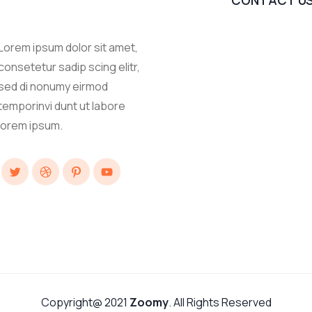
CONTACT U
Lorem ipsum dolor sit amet,
consetetur sadip scing elitr,
sed di nonumy eirmod
temporinvi dunt ut labore
lorem ipsum.
Twitter
Dribbble
Pinterest
YouTube
Copyright@ 2021
Zoomy
. All Rights Reserved