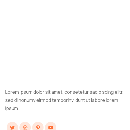
Lorem ipsum dolor sit amet, consetetur sadip scing elitr,
sed di nonumy eirmod temporinvi dunt ut labore lorem
ipsum.
Twitter
Dribbble
Pinterest
YouTube