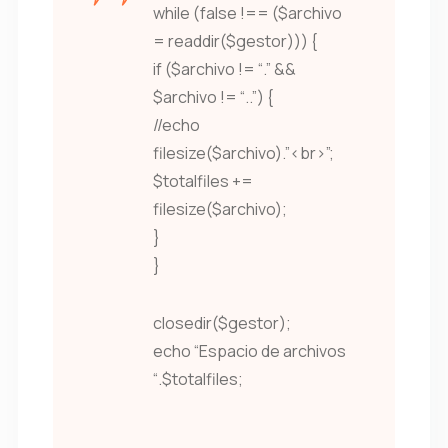
while (false !== ($archivo
= readdir($gestor))) {
if ($archivo != “.” &&
$archivo != “..”) {
//echo
filesize($archivo).”<br>”;
$totalfiles +=
filesize($archivo);
}
}
closedir($gestor);
echo “Espacio de archivos
“.$totalfiles;