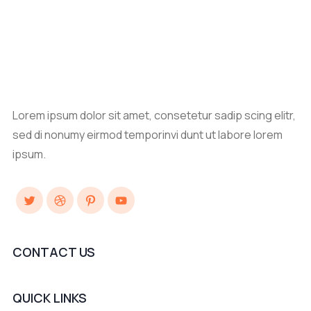
Lorem ipsum dolor sit amet, consetetur sadip scing elitr,
sed di nonumy eirmod temporinvi dunt ut labore lorem
ipsum.
Twitter
Dribbble
Pinterest
YouTube
CONTACT US
QUICK LINKS