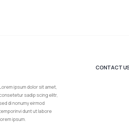
CONTACT U
Lorem ipsum dolor sit amet,
consetetur sadip scing elitr,
sed di nonumy eirmod
temporinvi dunt ut labore
lorem ipsum.