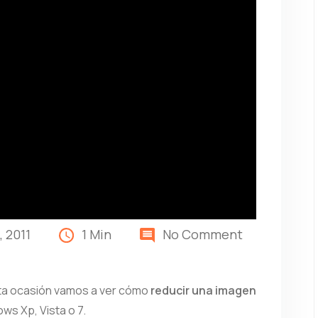
 2011
1 Min
No Comment
sta ocasión vamos a ver cómo
reducir una imagen
ws Xp, Vista o 7.