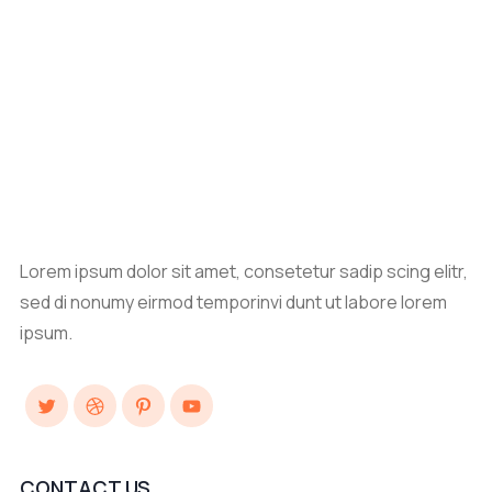
Lorem ipsum dolor sit amet, consetetur sadip scing elitr,
sed di nonumy eirmod temporinvi dunt ut labore lorem
ipsum.
Twitter
Dribbble
Pinterest
YouTube
CONTACT US