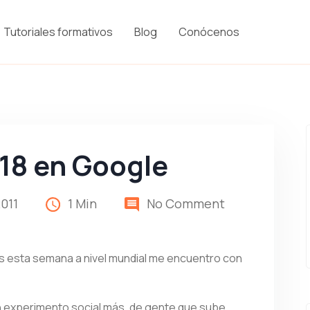
Tutoriales formativos
Blog
Conócenos
18 en Google
2011
1 Min
No Comment
s esta semana a nivel mundial me encuentro con
n experimento social más, de gente que sube