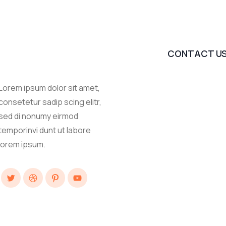
CONTACT U
Lorem ipsum dolor sit amet,
consetetur sadip scing elitr,
sed di nonumy eirmod
temporinvi dunt ut labore
lorem ipsum.
Twitter
Dribbble
Pinterest
YouTube