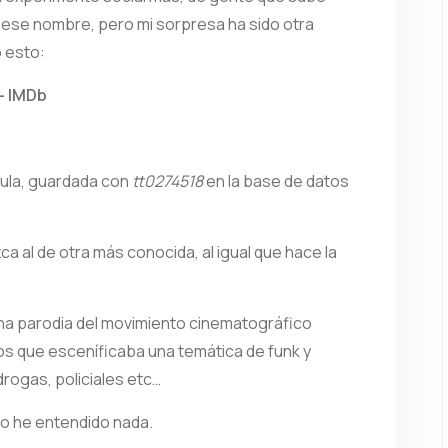
n ese nombre, pero mi sorpresa ha sido otra
 esto:
– IMDb
cula, guardada con
tt0274518
en la base de datos
zca al de otra más conocida, al igual que hace la
 una parodia del movimiento cinematográfico
dos que esceníficaba una temática de funk y
ogas, policiales etc…
, no he entendido nada.