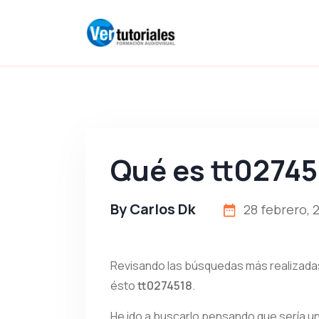
Qué es tt02745
By
Carlos Dk
28 febrero, 
Revisando las búsquedas más realizada
ésto
tt0274518
.
He ido a buscarlo pensando que sería u