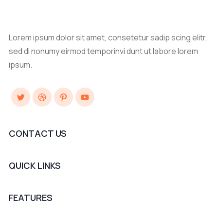
Lorem ipsum dolor sit amet, consetetur sadip scing elitr,
sed di nonumy eirmod temporinvi dunt ut labore lorem
ipsum.
Twitter
Dribbble
Pinterest
YouTube
CONTACT US
QUICK LINKS
FEATURES