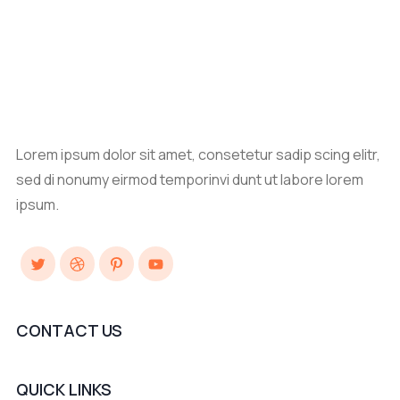
Lorem ipsum dolor sit amet, consetetur sadip scing elitr,
sed di nonumy eirmod temporinvi dunt ut labore lorem
ipsum.
Twitter
Dribbble
Pinterest
YouTube
CONTACT US
QUICK LINKS