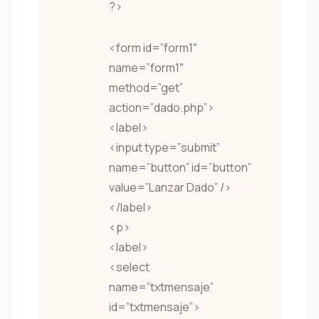
?>
<form id=”form1″
name=”form1″
method=”get”
action=”dado.php”>
<label>
<input type=”submit”
name=”button” id=”button”
value=”Lanzar Dado” />
</label>
<p>
<label>
<select
name=”txtmensaje”
id=”txtmensaje”>