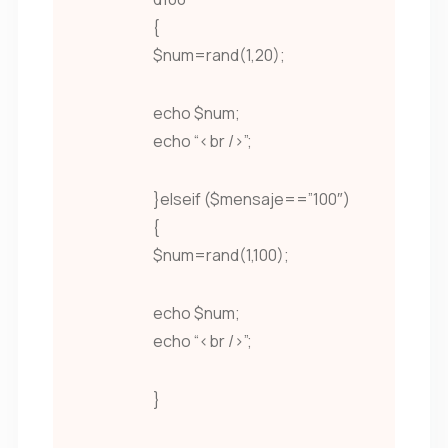
{
$num=rand(1,20);
echo $num;
echo “<br />”;
}elseif ($mensaje==”100″)
{
$num=rand(1,100);
echo $num;
echo “<br />”;
}