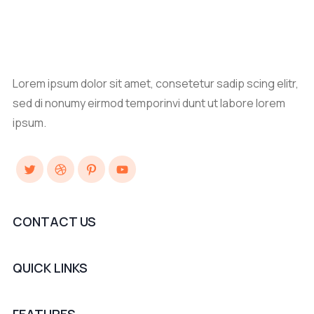
Lorem ipsum dolor sit amet, consetetur sadip scing elitr,
sed di nonumy eirmod temporinvi dunt ut labore lorem
ipsum.
Twitter
Dribbble
Pinterest
YouTube
CONTACT US
QUICK LINKS
FEATURES