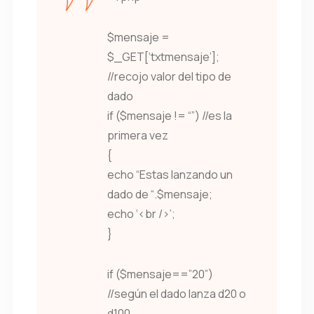
$mensaje =
$_GET[‘txtmensaje’];
//recojo valor del tipo de
dado
if ($mensaje != “”) //es la
primera vez
{
echo “Estas lanzando un
dado de “.$mensaje;
echo ‘<br />’;
}
if ($mensaje==”20”)
//según el dado lanza d20 o
d100