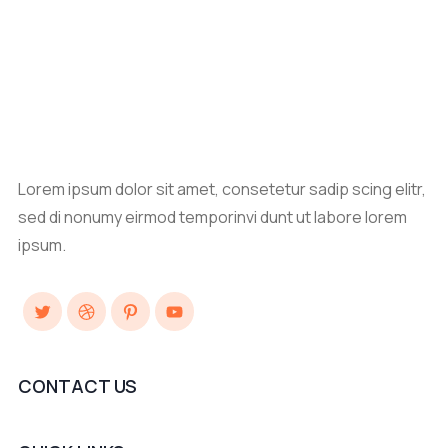
Lorem ipsum dolor sit amet, consetetur sadip scing elitr,
sed di nonumy eirmod temporinvi dunt ut labore lorem
ipsum.
Twitter
Dribbble
Pinterest
YouTube
CONTACT US