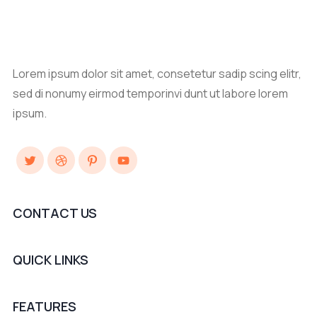
Lorem ipsum dolor sit amet, consetetur sadip scing elitr,
sed di nonumy eirmod temporinvi dunt ut labore lorem
ipsum.
Twitter
Dribbble
Pinterest
YouTube
CONTACT US
QUICK LINKS
FEATURES