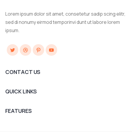
Lorem ipsum dolor sit amet, consetetur sadip scing elitr,
sed di nonumy eirmod temporinvi dunt ut labore lorem
ipsum.
Twitter
Dribbble
Pinterest
YouTube
CONTACT US
QUICK LINKS
FEATURES