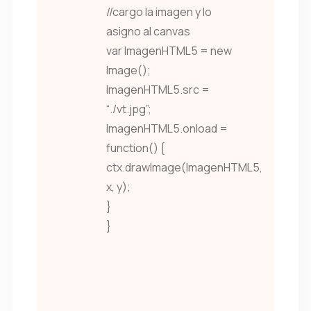
//cargo la imagen y lo
asigno al canvas
var ImagenHTML5 = new
Image();
ImagenHTML5.src =
“./vt.jpg”;
ImagenHTML5.onload =
function() {
ctx.drawImage(ImagenHTML5,
x, y);
}
}