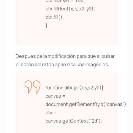
ctx.fillStyle = “red”;
ctx.fillRect(x, y, x2, y2);
ctx.fill();
}
Despues de la modificación para que al pulsar
el botón del ratón aparezca una imagen es:
function dibujar(x,y,x2,y2){
canvas =
document.getElementById(“canvas”);
ctx =
canvas.getContext(“2d”);