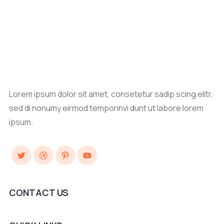
Lorem ipsum dolor sit amet, consetetur sadip scing elitr,
sed di nonumy eirmod temporinvi dunt ut labore lorem
ipsum.
Twitter
Dribbble
Pinterest
YouTube
CONTACT US