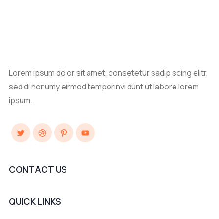
Lorem ipsum dolor sit amet, consetetur sadip scing elitr,
sed di nonumy eirmod temporinvi dunt ut labore lorem
ipsum.
Twitter
Dribbble
Pinterest
YouTube
CONTACT US
QUICK LINKS