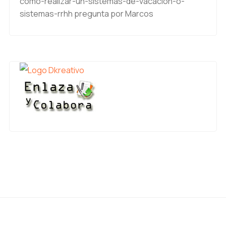
como-realizar-un-sistemas-de-vacacion-o-
sistemas-rrhh
pregunta por Marcos