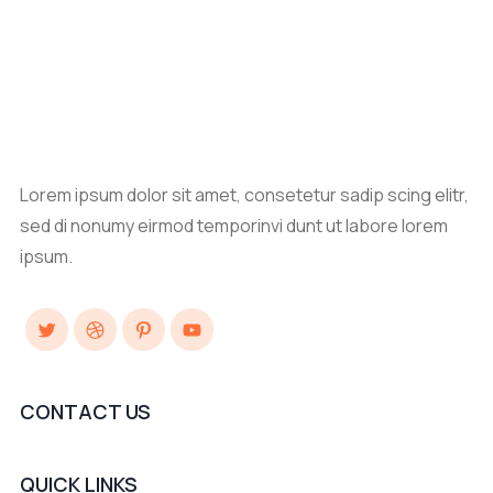
Lorem ipsum dolor sit amet, consetetur sadip scing elitr,
sed di nonumy eirmod temporinvi dunt ut labore lorem
ipsum.
Twitter
Dribbble
Pinterest
YouTube
CONTACT US
QUICK LINKS