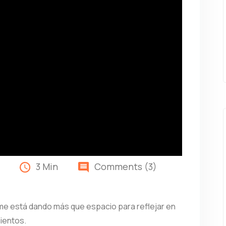
3 Min
Comments (3)
 me está dando más que espacio para reflejar en
ientos.