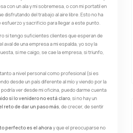
sa con un ala y mi sobremesa, o con mi portatil en
disfrutando del trabajo al aire libre. Esto no ha
 esfuerzo y sacrificio para llegar a este punto.
ro si tengo suficientes clientes que esperan de
el aval de una empresa a mi espalda, yo soy la
sta, si me caigo, se cae la empresa, si triunfo,
 tanto a nivel personal como profesional (si es
endo desde un país diferente al mío y viendo por la
e podría ver desde mi oficina, puedo darme cuenta
uido si lo venidero no está claro
, si no hay un
el reto de dar un paso más
, de crecer, de sentir
o perfecto es el ahora
y que el preocuparse no