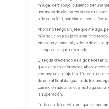
mi lugar de trabajo, pudiendo ser una me
una mesa de alguna cafetería o un parque 
sido cosa fácil, han sido muchos años de
Ahora
no tengo un jefe
que me diga, pe
mí la solución a su problema. Y no tengo 
empresa y como tal yo debo de dar respue
la empresa sigue creciendo.
El
seguir creciendo es algo necesario
,
que existe tal diferencia). Ahora escribi
ventana un paisaje tan diferente del qu
de que
al final da igual todo lo conseg
camino en adelante que me haga sentir
la superación.
Todo esto lo cuento, por que
el moment