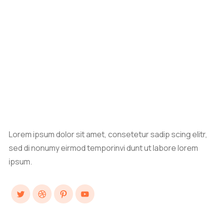
Lorem ipsum dolor sit amet, consetetur sadip scing elitr,
sed di nonumy eirmod temporinvi dunt ut labore lorem
ipsum.
Twitter
Dribbble
Pinterest
YouTube