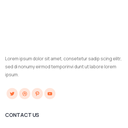
Lorem ipsum dolor sit amet, consetetur sadip scing elitr,
sed di nonumy eirmod temporinvi dunt ut labore lorem
ipsum.
Twitter
Dribbble
Pinterest
YouTube
CONTACT US