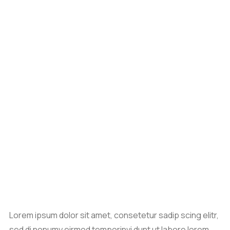
Lorem ipsum dolor sit amet, consetetur sadip scing elitr,
sed di nonumy eirmod temporinvi dunt ut labore lorem