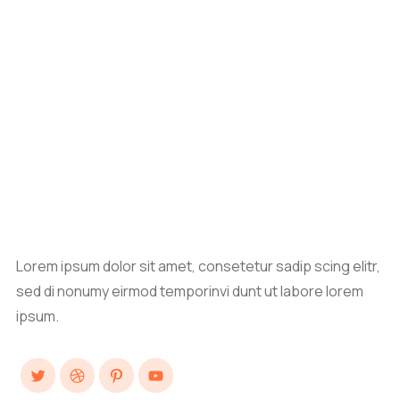
Lorem ipsum dolor sit amet, consetetur sadip scing elitr,
sed di nonumy eirmod temporinvi dunt ut labore lorem
ipsum.
Twitter
Dribbble
Pinterest
YouTube