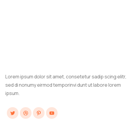
Lorem ipsum dolor sit amet, consetetur sadip scing elitr,
sed di nonumy eirmod temporinvi dunt ut labore lorem
ipsum.
Twitter
Dribbble
Pinterest
YouTube