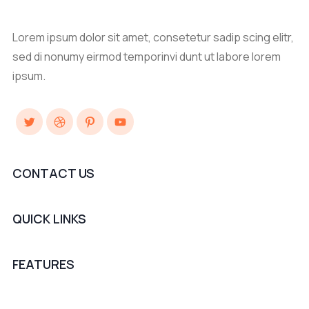
Lorem ipsum dolor sit amet, consetetur sadip scing elitr,
sed di nonumy eirmod temporinvi dunt ut labore lorem
ipsum.
Twitter
Dribbble
Pinterest
YouTube
CONTACT US
QUICK LINKS
FEATURES