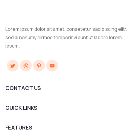
Lorem ipsum dolor sit amet, consetetur sadip scing elitr,
sed di nonumy eirmod temporinvi dunt ut labore lorem
ipsum.
Twitter
Dribbble
Pinterest
YouTube
CONTACT US
QUICK LINKS
FEATURES