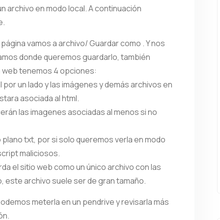
un archivo en modo local. A continuación
e.
ágina vamos a archivo/ Guardar como . Y nos
ijamos donde queremos guardarlo, también
a web tenemos 4 opciones:
 por un lado y las imágenes y demás archivos en
tara asociada al html.
cerán las imagenes asociadas al menos si no
lano txt, por si solo queremos verla en modo
cript maliciosos.
rda el sitio web como un único archivo con las
, este archivo suele ser de gran tamaño.
odemos meterla en un pendrive y revisarla más
ón.