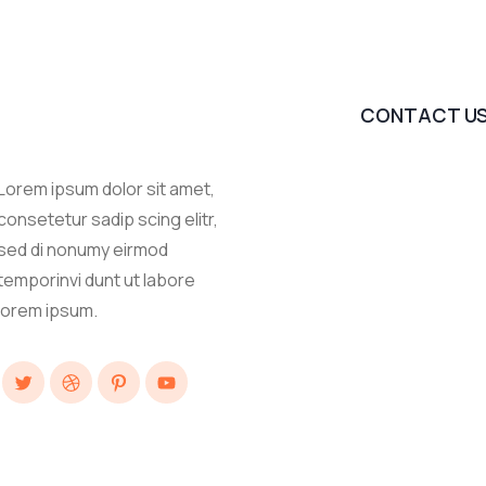
CONTACT U
Lorem ipsum dolor sit amet,
consetetur sadip scing elitr,
sed di nonumy eirmod
temporinvi dunt ut labore
lorem ipsum.
Twitter
Dribbble
Pinterest
YouTube