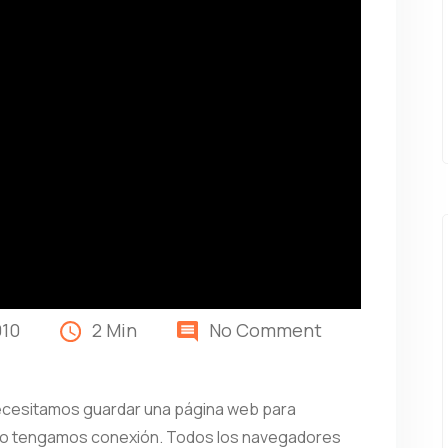
010
2 Min
No Comment
cesitamos guardar una página web para
 no tengamos conexión. Todos los navegadores