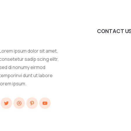
CONTACT U
Lorem ipsum dolor sit amet,
consetetur sadip scing elitr,
sed di nonumy eirmod
temporinvi dunt ut labore
lorem ipsum.
Twitter
Dribbble
Pinterest
YouTube