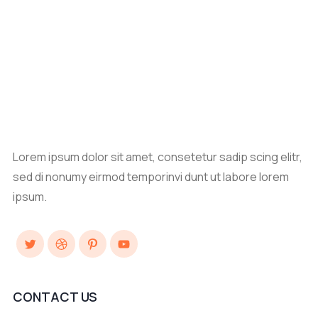
Lorem ipsum dolor sit amet, consetetur sadip scing elitr,
sed di nonumy eirmod temporinvi dunt ut labore lorem
ipsum.
Twitter
Dribbble
Pinterest
YouTube
CONTACT US