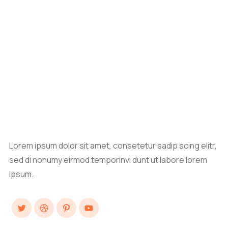
Lorem ipsum dolor sit amet, consetetur sadip scing elitr,
sed di nonumy eirmod temporinvi dunt ut labore lorem
ipsum.
Twitter
Dribbble
Pinterest
YouTube