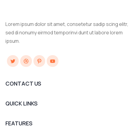
Lorem ipsum dolor sit amet, consetetur sadip scing elitr,
sed di nonumy eirmod temporinvi dunt ut labore lorem
ipsum.
Twitter
Dribbble
Pinterest
YouTube
CONTACT US
QUICK LINKS
FEATURES