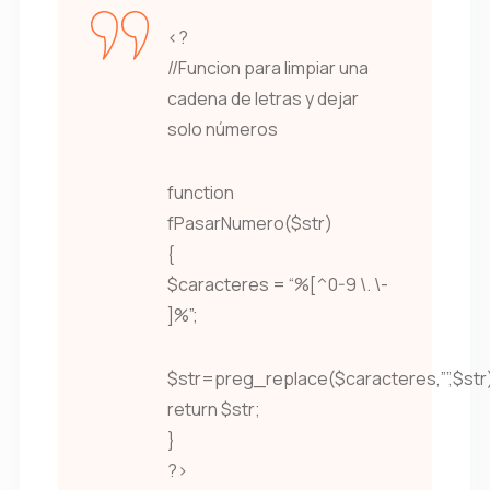
<?
//Funcion para limpiar una
cadena de letras y dejar
solo números
function
fPasarNumero($str)
{
$caracteres = “%[^0-9 \. \-
]%”;
$str=preg_replace($caracteres,””,$str
return $str;
}
?>