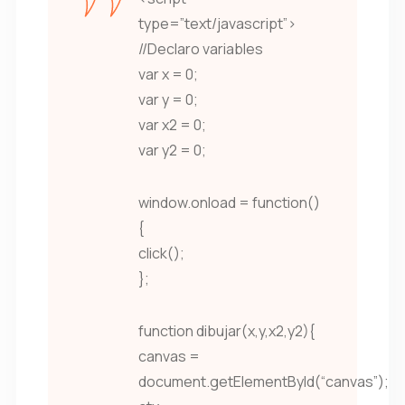
type=”text/javascript”>
//Declaro variables
var x = 0;
var y = 0;
var x2 = 0;
var y2 = 0;
window.onload = function()
{
click();
};
function dibujar(x,y,x2,y2){
canvas =
document.getElementById(“canvas”);