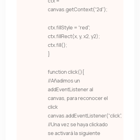
ctx =
canvas.getContext(“2d”);
ctx.fillStyle = “red”;
ctx.fillRect(x, y, x2, y2);
ctx.fill();
}
function click(){
//Añadimos un
addEventListener al
canvas, para reconocer el
click
canvas.addEventListener(“click”,
//Una vez se haya clickado
se activará la siguiente