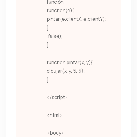
función
function(e){
pintar(e.clientX, e.clientY);
}
,false);
}
function pintar(x, y){
dibujar(x, y, 5, 5);
}
</script>
<html>
<body>