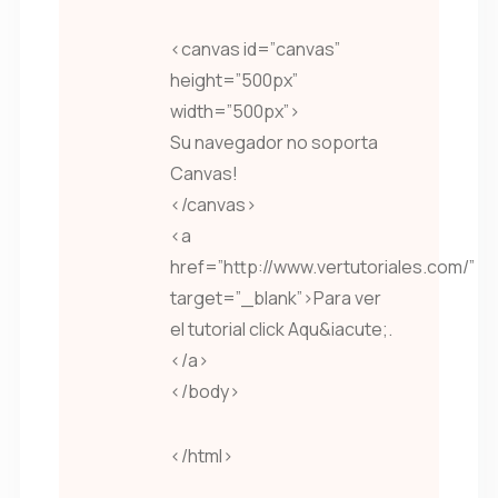
<canvas id=”canvas”
height=”500px”
width=”500px”>
Su navegador no soporta
Canvas!
</canvas>
<a
href=”http://www.vertutoriales.com/”
target=”_blank”>Para ver
el tutorial click Aqu&iacute;.
</a>
</body>
</html>