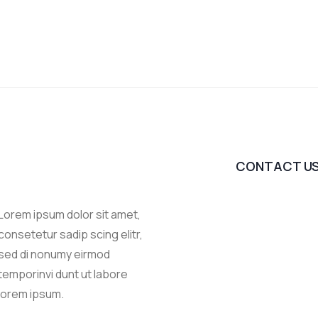
CONTACT U
Lorem ipsum dolor sit amet,
consetetur sadip scing elitr,
sed di nonumy eirmod
temporinvi dunt ut labore
lorem ipsum.