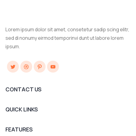
Lorem ipsum dolor sit amet, consetetur sadip scing elitr,
sed di nonumy eirmod temporinvi dunt ut labore lorem
ipsum.
Twitter
Dribbble
Pinterest
YouTube
CONTACT US
QUICK LINKS
FEATURES