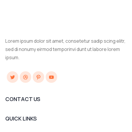
Lorem ipsum dolor sit amet, consetetur sadip scing elitr,
sed di nonumy eirmod temporinvi dunt ut labore lorem
ipsum.
Twitter
Dribbble
Pinterest
YouTube
CONTACT US
QUICK LINKS