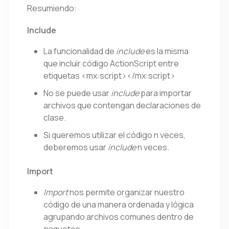
Resumiendo:
Include
La funcionalidad de
include
es la misma
que incluir código ActionScript entre
etiquetas <mx:script></mx:script>
No se puede usar
include
para importar
archivos que contengan declaraciones de
clase.
Si queremos utilizar el código n veces,
deberemos usar
include
n veces.
Import
Import
nos permite organizar nuestro
código de una manera ordenada y lógica
agrupando archivos comunes dentro de