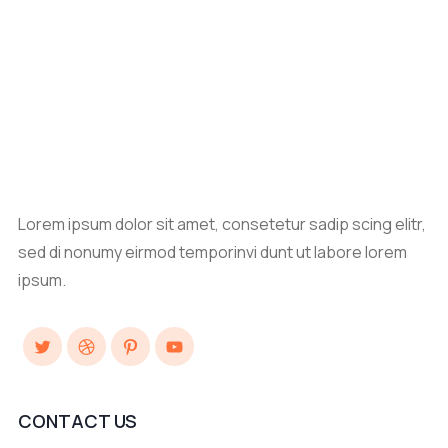
Lorem ipsum dolor sit amet, consetetur sadip scing elitr,
sed di nonumy eirmod temporinvi dunt ut labore lorem
ipsum.
Twitter
Dribbble
Pinterest
YouTube
CONTACT US