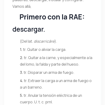
Vamos allá,
Primero con la RAE:
descargar
.
(
Del
lat.
discarricāre
).
1.
tr.
Quitar o aliviar la carga.
2.
tr.
Quitar a la carne, y especialmente a la
del lomo, la falda y parte del hueso.
3.
tr.
Disparar un arma de fuego.
4.
tr.
Extraer la carga a un arma de fuego o
a un barreno.
5.
tr.
Anular la tensión eléctrica de un
cuerpo.
U. t. c. prnl.