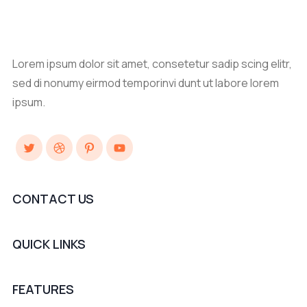
Lorem ipsum dolor sit amet, consetetur sadip scing elitr,
sed di nonumy eirmod temporinvi dunt ut labore lorem
ipsum.
Twitter
Dribbble
Pinterest
YouTube
CONTACT US
QUICK LINKS
FEATURES