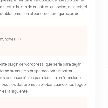
 que implementar en el código de nuestro theme
uestre la lista de nuestros anuncios, es decir, el
stablecemos en el panel de configuración del
onShow(); ?>
te plugin de wordpress, que sería para dejar
rtaran su anuncio preparado para mostrar
a continuación es para llamar a un formulario
ue nosotros deberemos aprobar cuando nos llegue
 es la siguiente