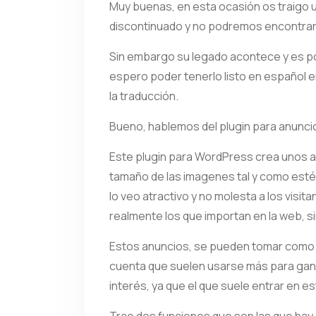
Muy buenas, en esta ocasión os traigo 
discontinuado y no podremos encontrar 
Sin embargo su legado acontece y es posib
espero poder tenerlo listo en español 
la traducción.
Bueno, hablemos del plugin para anunci
Este plugin para WordPress crea unos a
tamaño de las imagenes tal y como esté
lo veo atractivo y no molesta a los visi
realmente los que importan en la web, s
Estos anuncios, se pueden tomar como m
cuenta que suelen usarse más para gana
interés, ya que el que suele entrar en 