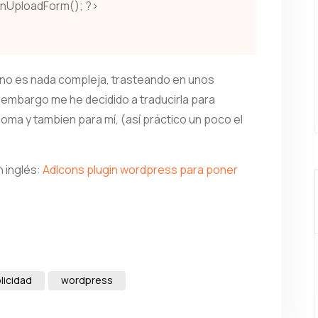
onUploadForm(); ?>
n no es nada compleja, trasteando en unos
 embargo me he decidido a traducirla para
ioma y tambien para mí, (así práctico un poco el
n inglés:
AdIcons plugin wordpress para poner
licidad
wordpress