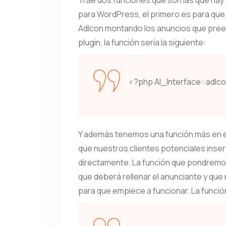
Trae dos funciones que son las que hay
para WordPress, el primero es para que m
AdIcon montando los anuncios que pree
plugin, la función sería la siguiente:
<?php AI_Interface::adIc
Y además tenemos una función más en es
que nuestros clientes potenciales inse
directamente. La función que pondremos 
que deberá rellenar el anunciante y q
para que empiece a funcionar. La función